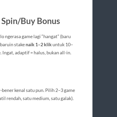
e Spin/Buy Bonus
u lo ngerasa game lagi “hangat” (baru
 baruin stake
naik 1–2 klik
untuk 10–
Ingat, adaptif = halus, bukan all-in.
-bener kenal satu pun. Pilih 2–3 game
atil rendah, satu medium, satu galak).