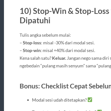
10) Stop-Win & Stop-Loss
Dipatuhi
Tulis angka sebelum mulai:
–
Stop-loss
: misal -30% dari modal sesi.
–
Stop-win
: misal +40% dari modal sesi.
Kena salah satu?
Keluar.
Jangan nego sama diri se
ngebedain “pulang masih senyum” sama “pulan
Bonus: Checklist Cepat Sebelu
Modal sesi udah ditetapkan?