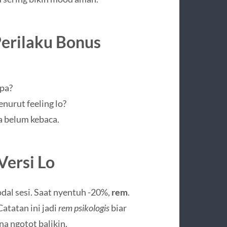
erilaku Bonus
apa?
enurut feeling lo?
a belum kebaca.
Versi Lo
dal sesi. Saat nyentuh -20%,
rem
.
Catatan ini jadi
rem psikologis
biar
na ngotot balikin.