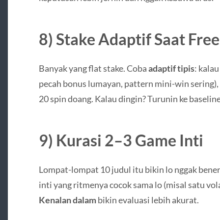
8) Stake Adaptif Saat Fre
Banyak yang flat stake. Coba
adaptif tipis
: kala
pecah bonus lumayan, pattern mini-win sering),
20 spin doang. Kalau dingin? Turunin ke baseline. 
9) Kurasi 2–3 Game Inti
Lompat-lompat 10 judul itu bikin lo nggak bener
inti yang ritmenya cocok sama lo (misal satu vol
Kenalan dalam
bikin evaluasi lebih akurat.