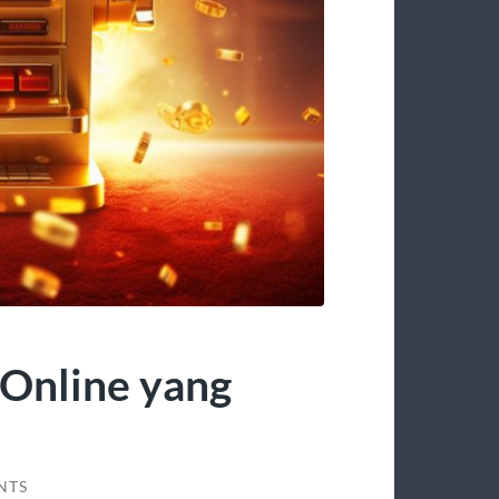
 Online yang
NTS