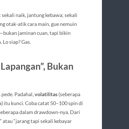
 sekali naik, jantung kebawa; sekali
ing otak-atik cara main, gue nemuin
pi—bukan jaminan cuan, tapi bikin
 Lo siap? Gas.
P Lapangan”, Bukan
 pede. Padahal,
volatilitas
(seberapa
 itu kunci. Coba catat 50–100 spin di
 seberapa dalam drawdown-nya. Dari
l” atau “jarang tapi sekali kebayar