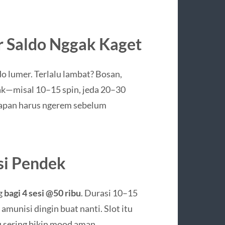
ar Saldo Nggak Kaget
ldo lumer. Terlalu lambat? Bosan,
ak—misal 10–15 spin, jeda 20–30
 kapan harus ngerem sebelum
si Pendek
g
bagi 4 sesi @50 ribu
. Durasi 10–15
 amunisi dingin buat nanti. Slot itu
u sering bikin mood aman.