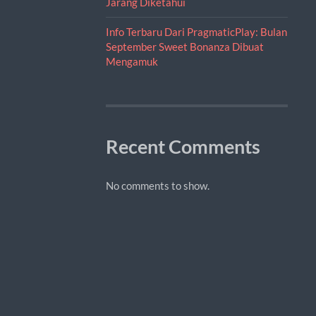
Jarang Diketahui
Info Terbaru Dari PragmaticPlay: Bulan
September Sweet Bonanza Dibuat
Mengamuk
Recent Comments
No comments to show.