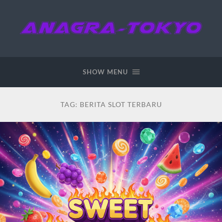
Link
Slot
Resmi
SHOW MENU
2025
Jackpot
Terbesar
dan
TAG:
BERITA SLOT TERBARU
Paling
Aman