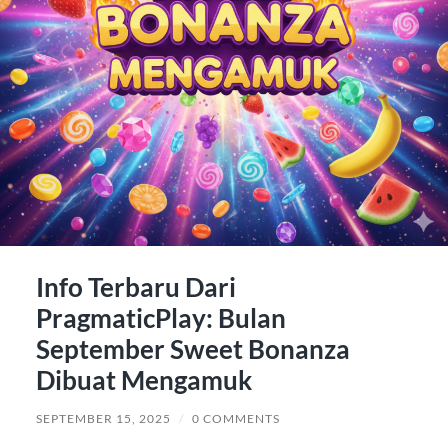
Info Terbaru Dari
PragmaticPlay: Bulan
September Sweet Bonanza
Dibuat Mengamuk
SEPTEMBER 15, 2025
/
0 COMMENTS