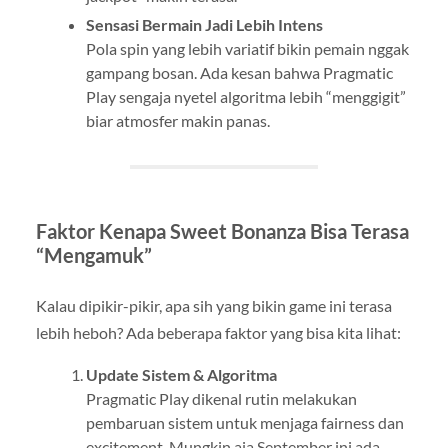
Sensasi Bermain Jadi Lebih Intens
Pola spin yang lebih variatif bikin pemain nggak
gampang bosan. Ada kesan bahwa Pragmatic
Play sengaja nyetel algoritma lebih “menggigit”
biar atmosfer makin panas.
Faktor Kenapa Sweet Bonanza Bisa Terasa
“Mengamuk”
Kalau dipikir-pikir, apa sih yang bikin game ini terasa
lebih heboh? Ada beberapa faktor yang bisa kita lihat:
Update Sistem & Algoritma
Pragmatic Play dikenal rutin melakukan
pembaruan sistem untuk menjaga fairness dan
excitement. Mungkin aja September ini ada