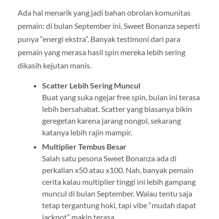
Ada hal menarik yang jadi bahan obrolan komunitas
pemain: di bulan September ini, Sweet Bonanza seperti
punya “energi ekstra”. Banyak testimoni dari para
pemain yang merasa hasil spin mereka lebih sering
dikasih kejutan manis.
Scatter Lebih Sering Muncul
Buat yang suka ngejar free spin, bulan ini terasa
lebih bersahabat. Scatter yang biasanya bikin
geregetan karena jarang nongol, sekarang
katanya lebih rajin mampir.
Multiplier Tembus Besar
Salah satu pesona Sweet Bonanza ada di
perkalian x50 atau x100. Nah, banyak pemain
cerita kalau multiplier tinggi ini lebih gampang
muncul di bulan September. Walau tentu saja
tetap tergantung hoki, tapi vibe “mudah dapat
jackpot” makin terasa.