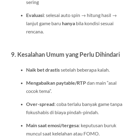
sering
Evaluasi
: selesai auto spin → hitung hasil →
lanjut game baru
hanya
bila kondisi sesuai
rencana.
9. Kesalahan Umum yang Perlu Dihindari
Naik bet drastis
setelah beberapa kalah.
Mengabaikan paytable/RTP
dan main “asal
cocok tema”.
Over-spread
: coba terlalu banyak game tanpa
fokushabis di biaya pindah-pindah.
Main saat emosi/tergesa
: keputusan buruk
muncul saat kelelahan atau FOMO.