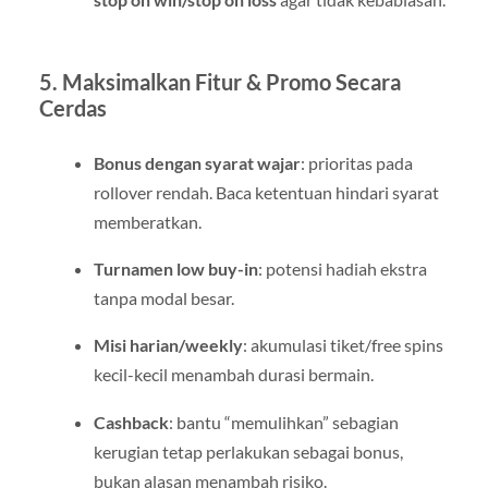
5. Maksimalkan Fitur & Promo Secara
Cerdas
Bonus dengan syarat wajar
: prioritas pada
rollover rendah. Baca ketentuan hindari syarat
memberatkan.
Turnamen low buy-in
: potensi hadiah ekstra
tanpa modal besar.
Misi harian/weekly
: akumulasi tiket/free spins
kecil-kecil menambah durasi bermain.
Cashback
: bantu “memulihkan” sebagian
kerugian tetap perlakukan sebagai bonus,
bukan alasan menambah risiko.