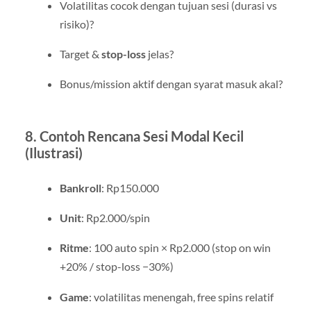
Volatilitas cocok dengan tujuan sesi (durasi vs
risiko)?
Target &
stop-loss
jelas?
Bonus/mission aktif dengan syarat masuk akal?
8. Contoh Rencana Sesi Modal Kecil
(Ilustrasi)
Bankroll
: Rp150.000
Unit
: Rp2.000/spin
Ritme
: 100 auto spin × Rp2.000 (stop on win
+20% / stop-loss −30%)
Game
: volatilitas menengah, free spins relatif