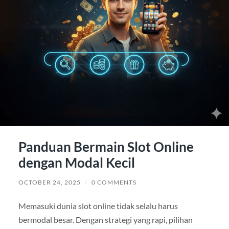
Panduan Bermain Slot Online
dengan Modal Kecil
OCTOBER 24, 2025
/
0 COMMENTS
Memasuki dunia slot online tidak selalu harus
bermodal besar. Dengan strategi yang rapi, pilihan