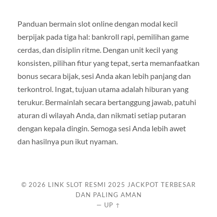
Panduan bermain slot online dengan modal kecil
berpijak pada tiga hal: bankroll rapi, pemilihan game
cerdas, dan disiplin ritme. Dengan unit kecil yang
konsisten, pilihan fitur yang tepat, serta memanfaatkan
bonus secara bijak, sesi Anda akan lebih panjang dan
terkontrol. Ingat, tujuan utama adalah hiburan yang
terukur. Bermainlah secara bertanggung jawab, patuhi
aturan di wilayah Anda, dan nikmati setiap putaran
dengan kepala dingin. Semoga sesi Anda lebih awet
dan hasilnya pun ikut nyaman.
© 2026
LINK SLOT RESMI 2025 JACKPOT TERBESAR
DAN PALING AMAN
—
UP ↑