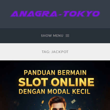
Link
Slot
Resmi
SHOW MENU
2025
Jackpot
Terbesar
dan
TAG:
JACKPOT
Paling
Aman