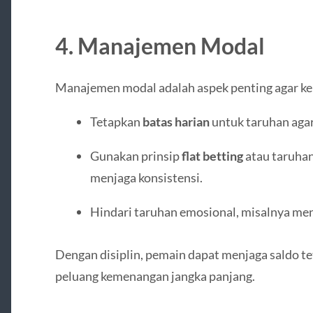
4. Manajemen Modal
Manajemen modal adalah aspek penting agar ke
Tetapkan
batas harian
untuk taruhan agar
Gunakan prinsip
flat betting
atau taruhan
menjaga konsistensi.
Hindari taruhan emosional, misalnya me
Dengan disiplin, pemain dapat menjaga saldo t
peluang kemenangan jangka panjang.