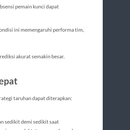
absensi pemain kunci dapat
ondisi ini memengaruhi performa tim,
ediksi akurat semakin besar.
Tepat
ategi taruhan dapat diterapkan:
n sedikit demi sedikit saat