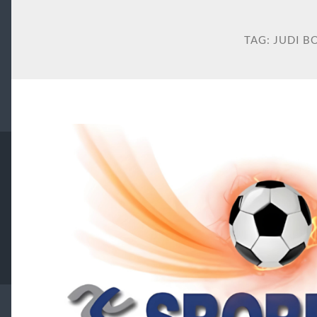
TAG:
JUDI B