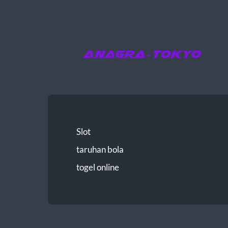
Link
Slot
Resmi
2025
Jackpot
Terbesar
Slot
dan
Paling
taruhan bola
Aman
togel online