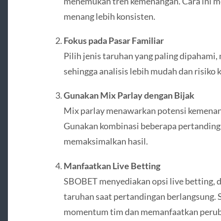
menemukan tren kemenangan. Cara ini m
menang lebih konsisten.
Fokus pada Pasar Familiar
Pilih jenis taruhan yang paling dipahami,
sehingga analisis lebih mudah dan risiko
Gunakan Mix Parlay dengan Bijak
Mix parlay menawarkan potensi kemenangan
Gunakan kombinasi beberapa pertandinga
memaksimalkan hasil.
Manfaatkan Live Betting
SBOBET menyediakan opsi live betting, 
taruhan saat pertandingan berlangsung.
momentum tim dan memanfaatkan perubah