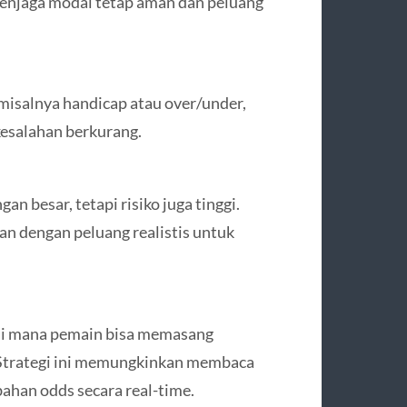
enjaga modal tetap aman dan peluang
 misalnya handicap atau over/under,
 kesalahan berkurang.
 besar, tetapi risiko juga tinggi.
n dengan peluang realistis untuk
di mana pemain bisa memasang
 Strategi ini memungkinkan membaca
an odds secara real-time.