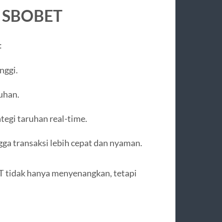
i SBOBET
:
nggi.
uhan.
egi taruhan real-time.
ga transaksi lebih cepat dan nyaman.
 tidak hanya menyenangkan, tetapi